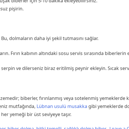
k biberler için 5-10 dakika ekleyebilirsiniz.
suz pişirin.
. Bu, dolmaların daha iyi şekil tutmasını sağlar.
arın. Fırın kabının altındaki sosu servis sırasında biberlerin 
erpin ve dilerseniz biraz eritilmiş peynir ekleyin. Sıcak serv
edir; biberler, fırınlanmış veya sotelenmiş yemeklerde kullanı
kdeniz mutfağında,
Lübnan usulü musakka
gibi yemeklerde do
 her yemeği bir üst seviyeye taşır.
ber
,
biber dolma
,
bitki temelli
,
sağlıklı dolma biber
Leave a