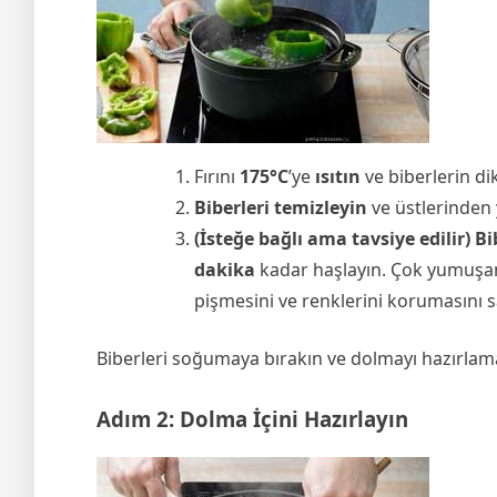
Fırını
175°C
’ye
ısıtın
ve biberlerin di
Biberleri temizleyin
ve üstlerinden y
(İsteğe bağlı ama tavsiye edilir) Bi
dakika
kadar haşlayın. Çok yumuşam
pişmesini ve renklerini korumasını s
Biberleri soğumaya bırakın ve dolmayı hazırlam
Adım 2:
Dolma İçini Hazırlayın