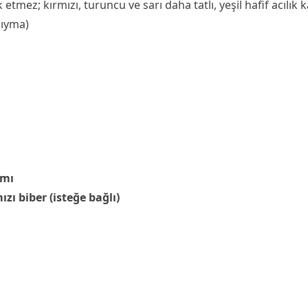
 etmez; kırmızı, turuncu ve sarı daha tatlı, yeşil hafif acılık k
kıyma)
ımı
zı biber (isteğe bağlı)