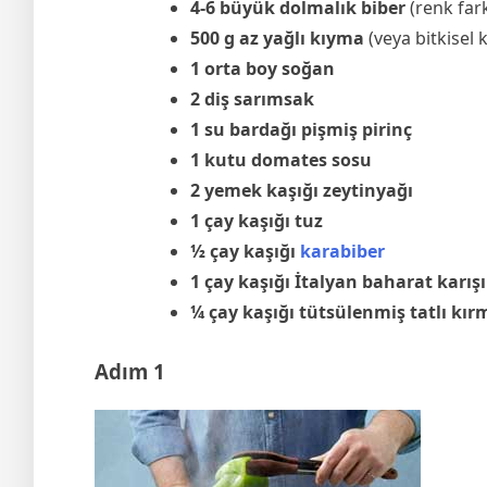
4-6 büyük dolmalık biber
(renk fark
500 g az yağlı kıyma
(veya bitkisel 
1 orta boy soğan
2 diş sarımsak
1 su bardağı pişmiş pirinç
1 kutu domates sosu
2 yemek kaşığı zeytinyağı
1 çay kaşığı tuz
½ çay kaşığı
karabiber
1 çay kaşığı İtalyan baharat karış
¼ çay kaşığı tütsülenmiş tatlı kırmı
Adım 1