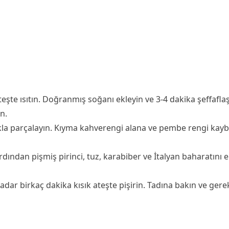
teşte ısıtın. Doğranmış soğanı ekleyin ve 3-4 dakika şeffafla
n.
kla parçalayın. Kıyma kahverengi alana ve pembe rengi kaybo
ından pişmiş pirinci, tuz, karabiber ve İtalyan baharatını ek
kadar birkaç dakika kısık ateşte pişirin. Tadına bakın ve gere