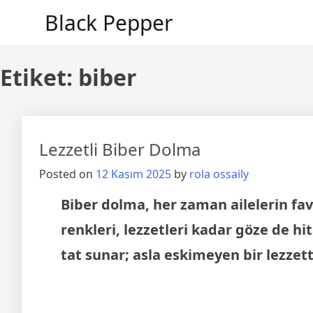
Skip
Black Pepper
to
content
Etiket:
biber
Lezzetli Biber Dolma
Posted on
12 Kasım 2025
by
rola ossaily
Biber dolma, her zaman ailelerin favo
renkleri, lezzetleri kadar göze de hi
tat sunar; asla eskimeyen bir lezzett