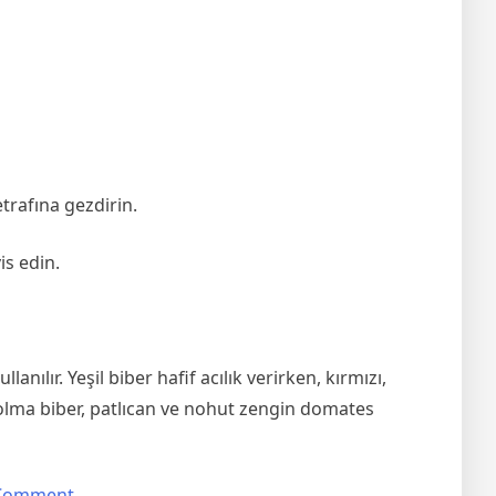
etrafına gezdirin.
is edin.
lır. Yeşil biber hafif acılık verirken, kırmızı,
lma biber, patlıcan ve nohut zengin domates
on
 Comment