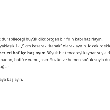
k durabileceği büyük dikdörtgen bir fırın kabı hazırlayın.
aklaşık 1-1,5 cm keserek “kapak” olarak ayırın. İç çekirdekler
berleri hafifçe haşlayın:
Büyük bir tencereyi kaynar suyla d
adan, hafifçe yumuşasın. Süzün ve hemen soğuk suyla durula
ağlar.
aya başlayın.