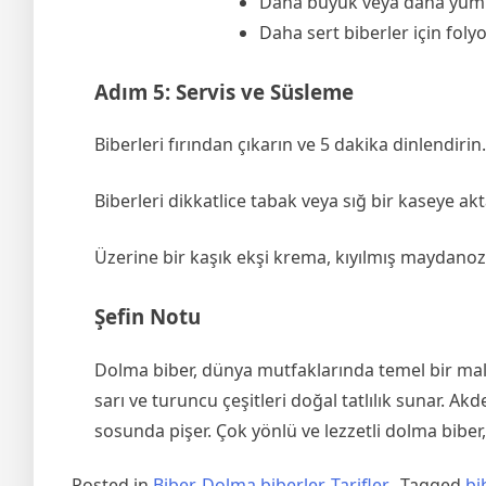
Daha büyük veya daha yumuşa
Daha sert biberler için folyo
Adım 5: Servis ve Süsleme
Biberleri fırından çıkarın ve 5 dakika dinlendirin
Biberleri dikkatlice tabak veya sığ bir kaseye akt
Üzerine bir kaşık ekşi krema, kıyılmış maydanoz s
Şefin Notu
Dolma biber, dünya mutfaklarında temel bir malzem
sarı ve turuncu çeşitleri doğal tatlılık sunar. A
sosunda pişer. Çok yönlü ve lezzetli dolma biber,
Posted in
Biber
,
Dolma biberler
,
Tarifler
Tagged
bi