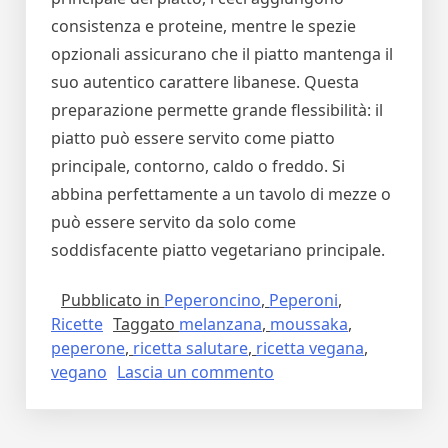
consistenza e proteine, mentre le spezie
opzionali assicurano che il piatto mantenga il
suo autentico carattere libanese. Questa
preparazione permette grande flessibilità: il
piatto può essere servito come piatto
principale, contorno, caldo o freddo. Si
abbina perfettamente a un tavolo di mezze o
può essere servito da solo come
soddisfacente piatto vegetariano principale.
Pubblicato in
Peperoncino
,
Peperoni
,
Ricette
Taggato
melanzana
,
moussaka
,
peperone
,
ricetta salutare
,
ricetta vegana
,
su
vegano
Lascia un commento
Moussaka
libanese:
un