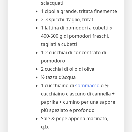
sciacquati
1 cipolla grande, tritata finemente
2-3 spicchi d’aglio, tritati
1 lattina di pomodori a cubetti
o
400-500 g di pomodori freschi,
tagliati a cubetti
1-2 cucchiai di concentrato di
pomodoro
2 cucchiai di olio di oliva
½ tazza d’acqua
1 cucchiaino di
sommacco
o ½
cucchiaino ciascuno di cannella +
paprika + cumino per una sapore
più speziato e profondo
Sale & pepe appena macinato,
q.b.