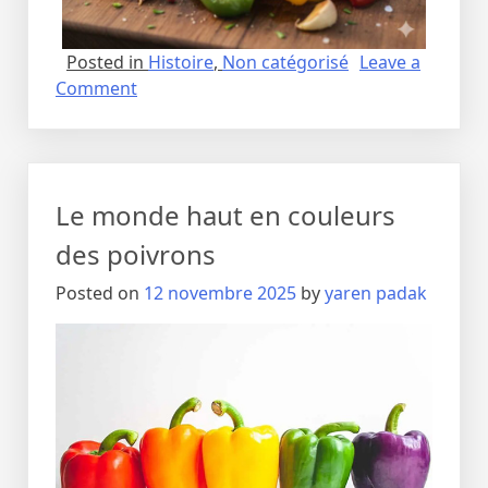
Posted in
Histoire
,
Non catégorisé
Leave a
on
Comment
Les
origines
des
poivrons
Le monde haut en couleurs
:
de
des poivrons
l’Antiquité
Posted on
12 novembre 2025
by
yaren padak
à
nos
tables
modernes