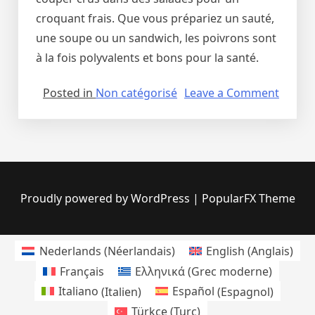
croquant frais. Que vous prépariez un sauté,
une soupe ou un sandwich, les poivrons sont
à la fois polyvalents et bons pour la santé.
on
Posted in
Non catégorisé
Leave a Comment
Le
mond
haut
en
couleu
des
Proudly powered by WordPress
|
PopularFX Theme
poivro
Nederlands
(
Néerlandais
)
English
(
Anglais
)
Français
Ελληνικά
(
Grec moderne
)
Italiano
(
Italien
)
Español
(
Espagnol
)
Türkçe
(
Turc
)